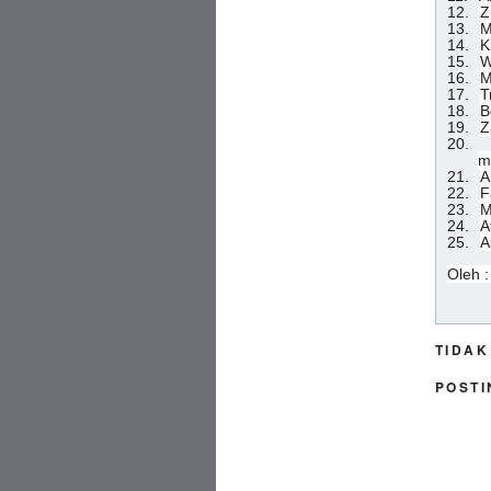
12.
Z
13.
M
14.
K
15.
W
16.
M
17.
T
18.
B
19.
Z
20.
m
21.
A
22.
F
23.
M
24.
A
25.
A
Oleh :
TIDAK
POSTI