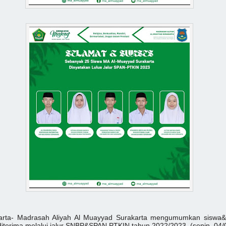
arta- Madrasah Aliyah Al Muayyad Surakarta mengumumkan siswa&
diterima melalui jalur SNBP&SPAN PTKIN tahun 2022/2023. (senin, 04/