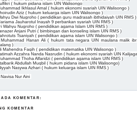
ulfikri ( hukum pidana islam UIN Walisongo
uhammad Ikhlasul Amal ( hukum ekonomi syariah UIN Walisongo )
hoirudin Aziz ( hukum keluarga islam UIN Walisongo )
ahyu Dwi Nugroho ( pendidikan guru madrasah ibthidaiyah UIN RMS )
ariama Jauharotul Inayah 9 perbankan syariah UIN RMS )
ri Wahyu Nugroho ( pendidikan agama Islam UIN RMS )
enazer Anjani Putri ( bimbingan dan konseling islam UIN RMS )
ahrotuts Tsaniyah ( pendidikan agama islam UIN Walisongo )
Muhammad Hanan Ali ( hukum tata negara UIN maulana malik ib
alang )
li Mahendra Faqih ( pendidikan matematika UIN Walisongo )
atimah Azzahra Nanda Nasrudin ( hukum ekonomi syariah UIN Kalijaga
uhammad Thoha Alfaridzi ( pendidikan agama islam UIN RMS )
talbarik Abdullah Muqbil ( hukum pidana islam UIN Walisongo)
liyyah Nasywa Azhari ( hukum keluarga islam UIN RMS )
 Navisa Nur Aini
 ADA KOMENTAR:
NG KOMENTAR