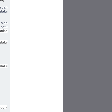
uruan
lalui
 oleh
 satu
nitia
lalui
lalui
ngo )