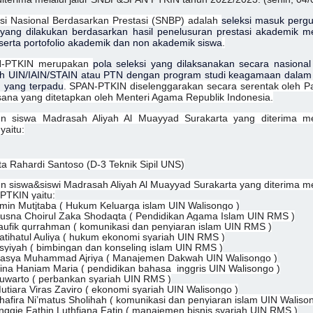
si Nasional Berdasarkan Prestasi (SNBP) adalah
seleksi masuk perg
i yang dilakukan berdasarkan hasil penelusuran prestasi akademik me
serta portofolio akademik dan non akademik siswa
.
-PTKIN merupakan
pola seleksi yang dilaksanakan secara nasional
h UIN/IAIN/
STAIN
atau PTN dengan program studi keagamaan dalam
m yang terpadu
. SPAN-PTKIN diselenggarakan secara serentak oleh Pa
sana yang ditetapkan oleh Menteri Agama Republik Indonesia.
n siswa Madrasah Aliyah Al Muayyad Surakarta yang diterima me
yaitu:
a Rahardi Santoso (D-3 Teknik Sipil U
NS)
n siswa&siswi Madrasah Aliyah Al Muayyad Surakarta yang diterima me
PTKIN yaitu:
min Mutjtaba ( Hukum Keluarga islam UIN Walisongo )
usna Choirul Zaka Shodaqta ( Pendidikan Agama Islam UIN RMS )
aufik qurrahman ( komunikasi dan penyiaran islam UIN RMS )
atihatul Auliya ( hukum ekonomi syariah UIN RMS )
syiyah ( bimbingan dan konseling islam UIN RMS )
asya Muhammad Ajriya ( Manajemen Dakwah UIN Walisongo )
ina Haniam Maria ( pendidikan bahasa inggris UIN Walisongo )
uwarto ( perbankan syariah UIN RMS )
utiara Viras Zaviro ( ekonomi syariah UIN Walisongo )
hafira Ni’matus Sholihah ( komunikasi dan penyiaran islam UIN Waliso
nggie Fathin Luthfiana Fatin ( manajemen bisnis syariah UIN RMS )