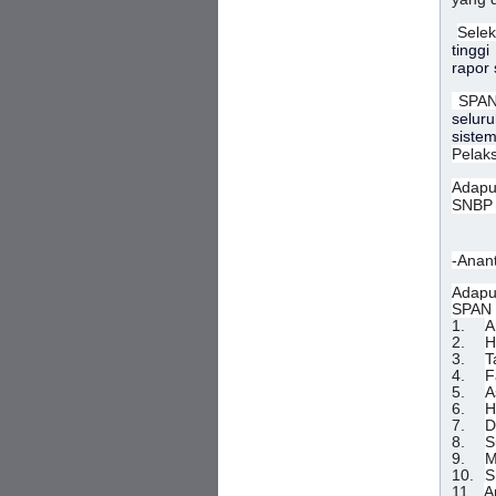
Selek
tingg
rapor 
SPAN
seluru
siste
Pelak
Adapu
SNBP 
-Anant
Adapu
SPAN 
1.
A
2.
H
3.
T
4.
F
5.
A
6.
H
7.
D
8.
S
9.
M
10.
S
11.
A