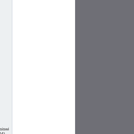
siswi
04)