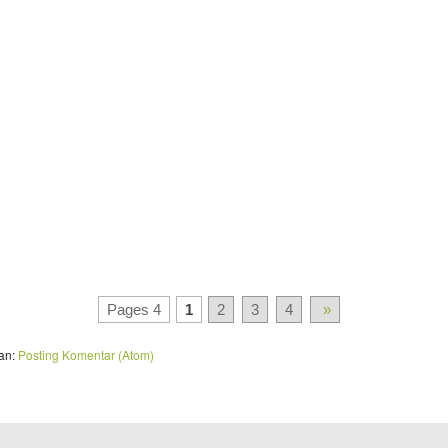
Pages 4
1
2
3
4
»
an:
Posting Komentar (Atom)